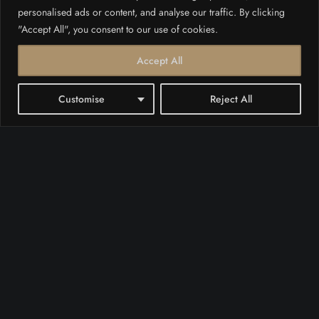
personalised ads or content, and analyse our traffic. By clicking
"Accept All", you consent to our use of cookies.
Accept All
SCROLL DOWN
Customise
Reject All
Proslavite ljubav u srcu
Umaga
Valentinovo je savršena prilika za bijeg od
svakodnevice i slavljenje ljubavi na poseban
način. Ove godine prepustite se romantici u
San
Valentino
palace
, mjestu gdje se bezvremenska